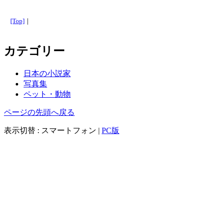
[Top]
｜
カテゴリー
日本の小説家
写真集
ペット・動物
ページの先頭へ戻る
表示切替 :
スマートフォン
|
PC版
Copyright 2012.Cubbie Create All Right Reserved.